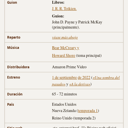
Libros:
Guion
J. R. R. Tolkien.
Guion:
John D. Payne y Patrick McKay
(principalmente).
véase más abajo
Reparto
Bear McCreary y
Música
Howard Shore
(tema principal)
Amazon Prime Video
Distribuidora
1 de septiembre
de 2022
(
«Una sombra del
Estreno
pasado»
y
«A la deriva»
)
65 - 72 minutos
Duración
Estados Unidos
País
Nueva Zelanda (
temporada 1
)
Reino Unido (temporada 2)
<tg-external href="">Página web oficial
Sitio web