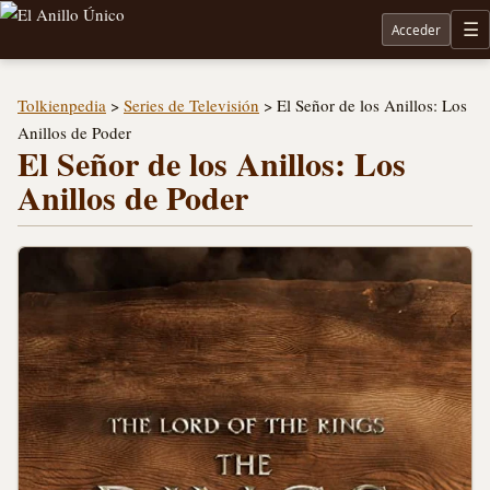
Acceder
M
Noticias sobre Tolkien: El Señor de los Anillos, Los Anillos de Poder, La Caza de Gollum, la 
Tolkienpedia
>
Series de Televisión
>
El Señor de los Anillos: Los
Anillos de Poder
El Señor de los Anillos: Los
Anillos de Poder