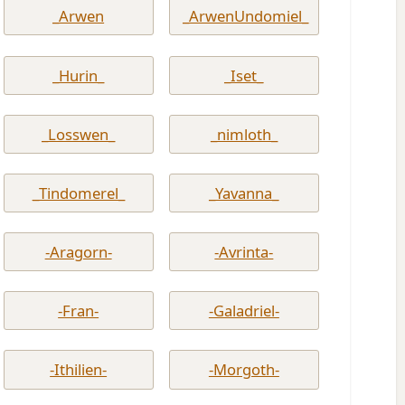
_Arwen
_ArwenUndomiel_
_Hurin_
_Iset_
_Losswen_
_nimloth_
_Tindomerel_
_Yavanna_
-Aragorn-
-Avrinta-
-Fran-
-Galadriel-
-Ithilien-
-Morgoth-