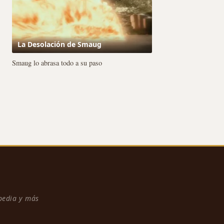
La Desolación de Smaug
Smaug lo abrasa todo a su paso
npedia y más