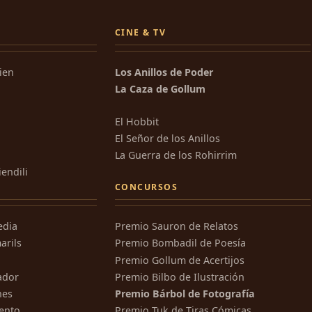
CINE & TV
kien
Los Anillos de Poder
La Caza de Gollum
El Hobbit
El Señor de los Anillos
La Guerra de los Rohirrim
iendili
CONCURSOS
edia
Premio Sauron de Relatos
arils
Premio Bombadil de Poesía
Premio Gollum de Acertijos
ador
Premio Bilbo de Ilustración
nes
Premio Bárbol de Fotografía
ento
Premio Tuk de Tiras Cómicas