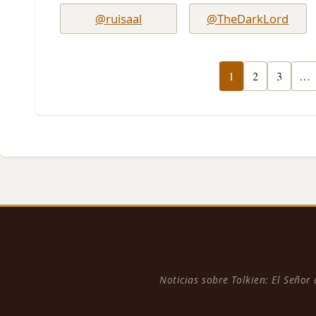
@ruisaal
@TheDarkLord
1
2
3
…
Noticias sobre Tolkien: El Señor