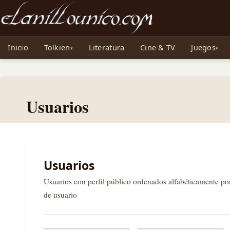
Noticias sobre Tolkien: El Señor de los Anillos, Los Anillos de Poder, La Caza d
Inicio
Tolkien
Literatura
Cine & TV
Juegos
Usuarios
Usuarios
Usuarios con perfil público ordenados alfabéticamente p
de usuario