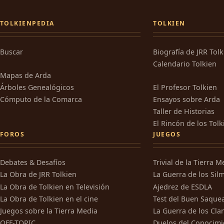
TOLKIENPEDIA
TOLKIEN
Buscar
Biografía de JRR Tol
Calendario Tolkien
Mapas de Arda
Árboles Genealógicos
El Profesor Tolkien
Cómputo de la Comarca
Ensayos sobre Arda
Taller de Historias
El Rincón de los Tolk
FOROS
JUEGOS
Debates & Desafíos
Trivial de la Tierra M
La Obra de JRR Tolkien
La Guerra de los Silm
La Obra de Tolkien en Televisión
Ajedrez de ESDLA
La Obra de Tolkien en el cine
Test del Buen Saque
Juegos sobre la Tierra Media
La Guerra de los Cla
OFF-TOPIC
Duelos del Conocimi