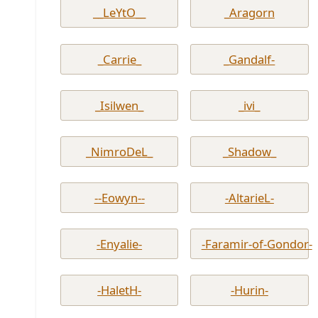
__LeYtO__
_Aragorn
_Carrie_
_Gandalf-
_Isilwen_
_ivi_
_NimroDeL_
_Shadow_
--Eowyn--
-AltarieL-
-Enyalie-
-Faramir-of-Gondor-
-HaletH-
-Hurin-