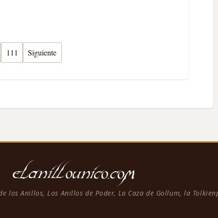
111
Siguiente
 de los Anillos, Los Anillos de Poder, La Caza de Gollum, la Tolkie