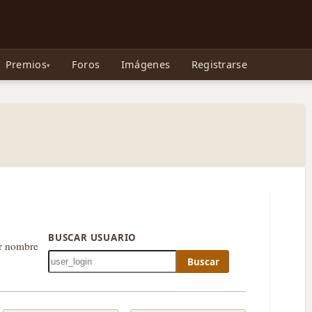
e Gollum, la Tolkienpedia y más
Premios
Foros
Imágenes
Registrarse
BUSCAR USUARIO
or nombre
Buscar