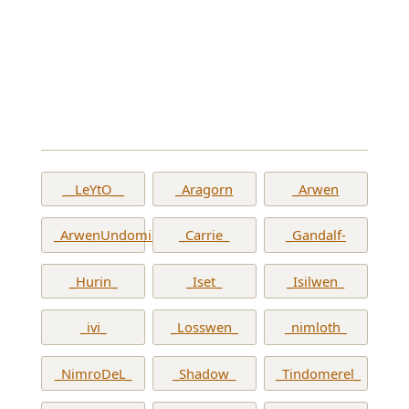
__LeYtO__
_Aragorn
_Arwen
_ArwenUndomiel_
_Carrie_
_Gandalf-
_Hurin_
_Iset_
_Isilwen_
_ivi_
_Losswen_
_nimloth_
_NimroDeL_
_Shadow_
_Tindomerel_