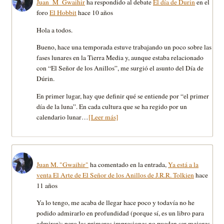
Juan_M_Gwaihir
ha respondido al debate
El día de Durin
en el
foro
El Hobbit
hace 10 años
Hola a todos.
Bueno, hace una temporada estuve trabajando un poco sobre las
fases lunares en la Tierra Media y, aunque estaba relacionado
con “El Señor de los Anillos”, me surgió el asunto del Día de
Dúrin.
En primer lugar, hay que definir qué se entiende por “el primer
día de la luna”. En cada cultura que se ha regido por un
calendario lunar…
[Leer más]
Juan M. "Gwaihir"
ha comentado en la entrada,
Ya está a la
venta El Arte de El Señor de los Anillos de J.R.R. Tolkien
hace
11 años
Ya lo tengo, me acaba de llegar hace poco y todavía no he
podido admirarlo en profundidad (porque sí, es un libro para
admirar); pero las primeras impresiones no pueden ser mejores.