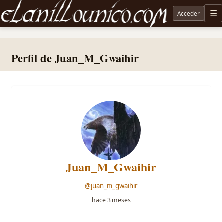
Acceder
M
Noticias sobre Tolkien: El Señor de los Anillos, Los Anillos de Poder, La Caza de Gollum, la 
Perfil de Juan_M_Gwaihir
Juan_M_Gwaihir
@juan_m_gwaihir
hace 3 meses