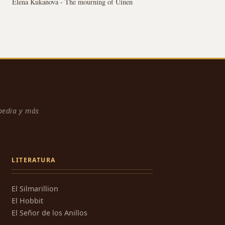
Elena Kukanova - The mourning of Uinen
npedia y más
LITERATURA
El Silmarillion
El Hobbit
El Señor de los Anillos