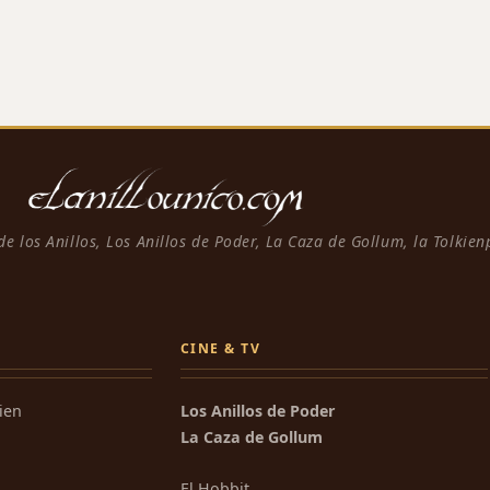
 de los Anillos, Los Anillos de Poder, La Caza de Gollum, la Tolkie
CINE & TV
kien
Los Anillos de Poder
La Caza de Gollum
El Hobbit