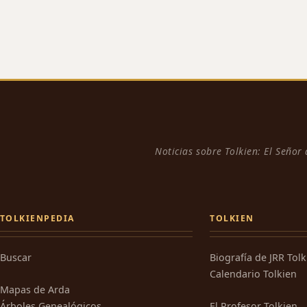
Noticias sobre Tolkien: El Señor
TOLKIENPEDIA
TOLKIEN
Buscar
Biografía de JRR Tol
Calendario Tolkien
Mapas de Arda
Árboles Genealógicos
El Profesor Tolkien