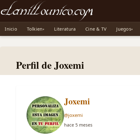
Noticias sobre Tolkien: El Señor de los Anillos, Los Anillos de Poder, La Caza d
Inicio
Tolkien
Literatura
Cine & TV
Juegos
Perfil de Joxemi
Joxemi
@joxemi
hace 5 meses