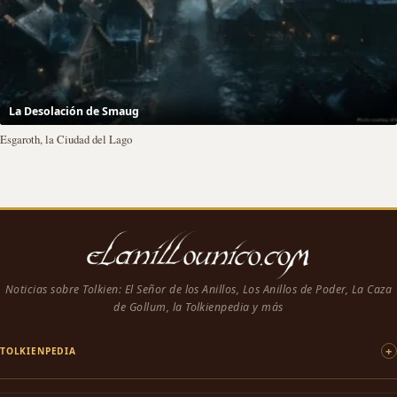
La Desolación de Smaug
Esgaroth, la Ciudad del Lago
Noticias sobre Tolkien: El Señor de los Anillos, Los Anillos de Poder, La Caza
de Gollum, la Tolkienpedia y más
TOLKIENPEDIA