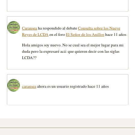
Caransea
ha respondido al debate
Consulta sobre los Nueve
Reyes de LCDA
en el foro
El Señor de los Anillos
hace 11 años
Hola amigos soy nuevo. No se cual sea el mejor lugar para mi
duda pero la expresaré acá: que quieren decir con las siglas
LCDA??
caransea
ahora es un usuario registrado
hace 11 años