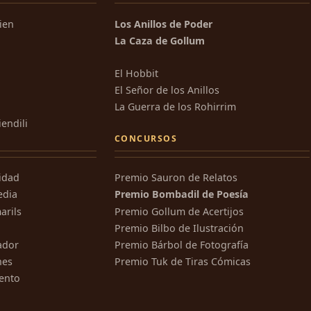
kien
Los Anillos de Poder
La Caza de Gollum
El Hobbit
El Señor de los Anillos
La Guerra de los Rohirrim
iendili
CONCURSOS
ridad
Premio Sauron de Relatos
edia
Premio Bombadil de Poesía
arils
Premio Gollum de Acertijos
Premio Bilbo de Ilustración
ador
Premio Bárbol de Fotografía
nes
Premio Tuk de Tiras Cómicas
ento