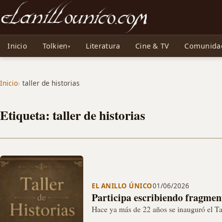
Noticias sobre Tolkien: El Señor de los Anillos, Los Anillos de Poder, La Caza d
Inicio
Tolkien
Literatura
Cine & TV
Comunida
Inicio
taller de historias
Etiqueta: taller de historias
EL ANILLO ÚNICO
01/06/2026
Participa escribiendo fragment
Hace ya más de 22 años se inauguró el Tal
web durante casi 14 años…