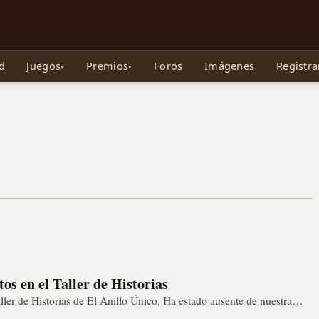
e Gollum, la Tolkienpedia y más
d
Juegos
Premios
Foros
Imágenes
Registra
os en el Taller de Historias
ler de Historias de El Anillo Único. Ha estado ausente de nuestra