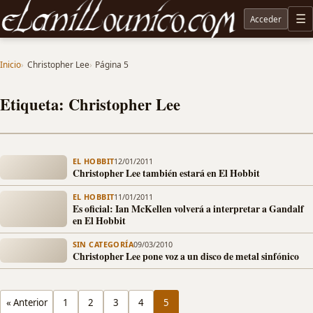
Acceder
M
Noticias sobre Tolkien: El Señor de los Anillos, Los Anillos de Poder, La Caza de Gollum, la 
Inicio
Christopher Lee
Página 5
Etiqueta: Christopher Lee
EL HOBBIT
12/01/2011
Christopher Lee también estará en El Hobbit
EL HOBBIT
11/01/2011
Es oficial: Ian McKellen volverá a interpretar a Gandalf
en El Hobbit
SIN CATEGORÍA
09/03/2010
Christopher Lee pone voz a un disco de metal sinfónico
« Anterior
1
2
3
4
5