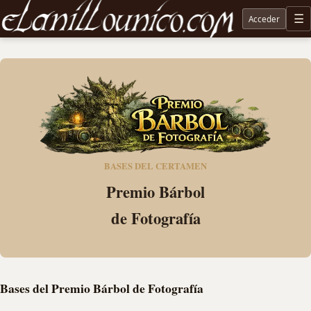
Acceder
M
Noticias sobre Tolkien: El Señor de los Anillos, Los Anillos de Poder, La Caza de Gollum, la 
BASES DEL CERTAMEN
Premio Bárbol
de Fotografía
Bases del Premio Bárbol de Fotografía