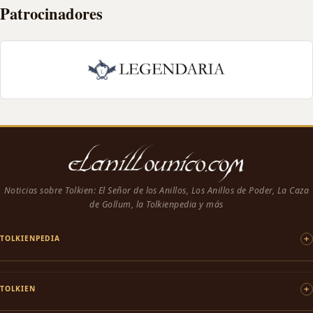
Patrocinadores
Noticias sobre Tolkien: El Señor de los Anillos, Los Anillos de Poder, La Caza
de Gollum, la Tolkienpedia y más
TOLKIENPEDIA
TOLKIEN