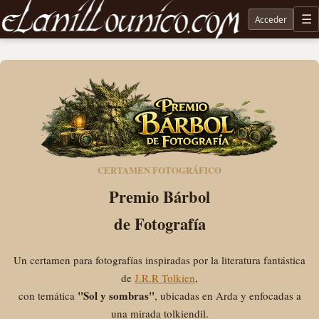
Acceder
M
Noticias sobre Tolkien: El Señor de los Anillos, Los Anillos de Poder, La Caza de Gollum, la 
CERTAMEN FOTOGRÁFICO
Premio Bárbol
de Fotografía
Un certamen para fotografías inspiradas por la literatura fantástica
de
J.R.R Tolkien
,
"Sol y sombras"
con temática
, ubicadas en Arda y enfocadas a
una mirada tolkiendil.