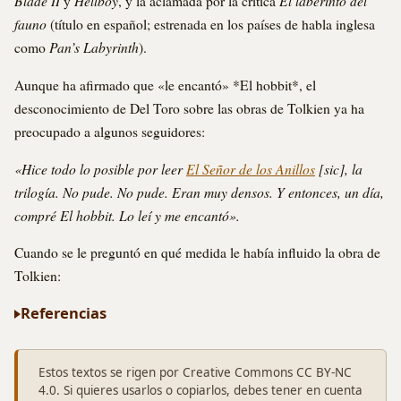
Blade II
Hellboy
El laberinto del
y
, y la aclamada por la crítica
fauno
(título en español; estrenada en los países de habla inglesa
Pan’s Labyrinth
como
).
Aunque ha afirmado que «le encantó» *El hobbit*, el
desconocimiento de Del Toro sobre las obras de Tolkien ya ha
preocupado a algunos seguidores:
«Hice todo lo posible por leer
El Señor de los Anillos
[sic], la
trilogía. No pude. No pude. Eran muy densos. Y entonces, un día,
compré El hobbit. Lo leí y me encantó».
Cuando se le preguntó en qué medida le había influido la obra de
Tolkien:
Referencias
Estos textos se rigen por Creative Commons CC BY-NC
4.0. Si quieres usarlos o copiarlos, debes tener en cuenta