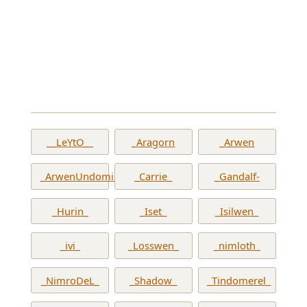
__LeYtO__
_Aragorn
_Arwen
_ArwenUndomiel_
_Carrie_
_Gandalf-
_Hurin_
_Iset_
_Isilwen_
_ivi_
_Losswen_
_nimloth_
_NimroDeL_
_Shadow_
_Tindomerel_