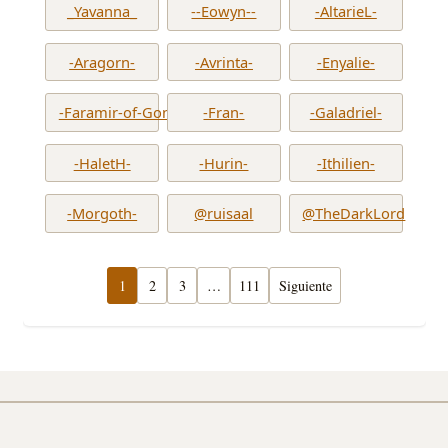
_Yavanna_
--Eowyn--
-AltarieL-
-Aragorn-
-Avrinta-
-Enyalie-
-Faramir-of-Gondor-
-Fran-
-Galadriel-
-HaletH-
-Hurin-
-Ithilien-
-Morgoth-
@ruisaal
@TheDarkLord
1
2
3
…
111
Siguiente