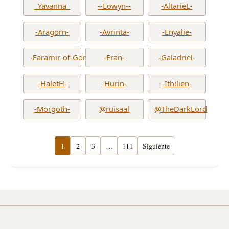
_Yavanna_
--Eowyn--
-AltarieL-
-Aragorn-
-Avrinta-
-Enyalie-
-Faramir-of-Gondor-
-Fran-
-Galadriel-
-HaletH-
-Hurin-
-Ithilien-
-Morgoth-
@ruisaal
@TheDarkLord
1
2
3
…
111
Siguiente