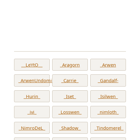
__LeYtO__
_Aragorn
_Arwen
_ArwenUndomiel_
_Carrie_
_Gandalf-
_Hurin_
_Iset_
_Isilwen_
_ivi_
_Losswen_
_nimloth_
_NimroDeL_
_Shadow_
_Tindomerel_