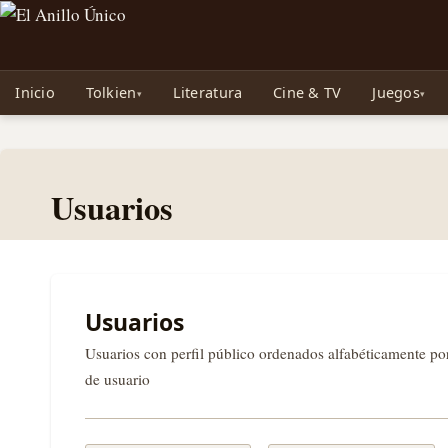
Noticias sobre Tolkien: El Señor de los Anillos, Los Anillos de Poder, La Caza d
Inicio
Tolkien
Literatura
Cine & TV
Juegos
Usuarios
Usuarios
Usuarios con perfil público ordenados alfabéticamente p
de usuario