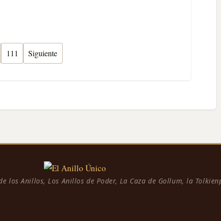
111
Siguiente
 de los Anillos, Los Anillos de Poder, La Caza de Gollum, la Tolkie