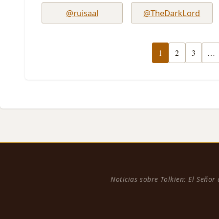
@ruisaal
@TheDarkLord
1
2
3
…
Noticias sobre Tolkien: El Señor