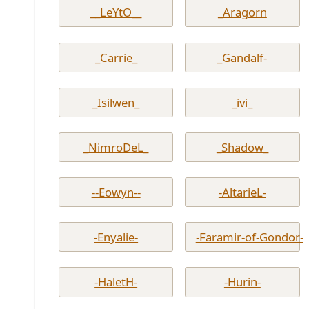
__LeYtO__
_Aragorn
_Carrie_
_Gandalf-
_Isilwen_
_ivi_
_NimroDeL_
_Shadow_
--Eowyn--
-AltarieL-
-Enyalie-
-Faramir-of-Gondor-
-HaletH-
-Hurin-