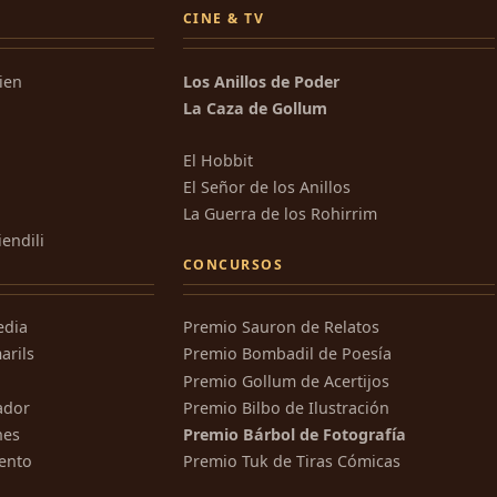
CINE & TV
kien
Los Anillos de Poder
La Caza de Gollum
El Hobbit
El Señor de los Anillos
La Guerra de los Rohirrim
iendili
CONCURSOS
edia
Premio Sauron de Relatos
arils
Premio Bombadil de Poesía
Premio Gollum de Acertijos
ador
Premio Bilbo de Ilustración
nes
Premio Bárbol de Fotografía
ento
Premio Tuk de Tiras Cómicas