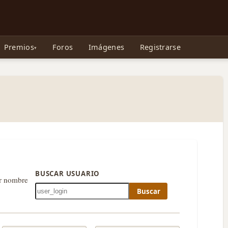
e Gollum, la Tolkienpedia y más
Premios
Foros
Imágenes
Registrarse
BUSCAR USUARIO
or nombre
Buscar