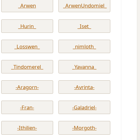
_Arwen
_ArwenUndomiel_
_Hurin_
_Iset_
_Losswen_
_nimloth_
_Tindomerel_
_Yavanna_
-Aragorn-
-Avrinta-
-Fran-
-Galadriel-
-Ithilien-
-Morgoth-