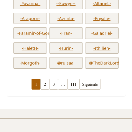
_Yavanna_
--Eowyn--
-AltarieL-
-Aragorn-
-Avrinta-
-Enyalie-
-Faramir-of-Gondor-
-Fran-
-Galadriel-
-HaletH-
-Hurin-
-Ithilien-
-Morgoth-
@ruisaal
@TheDarkLord
1
2
3
…
111
Siguiente