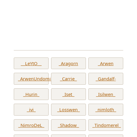
__LeYtO__
_Aragorn
_Arwen
_ArwenUndomiel_
_Carrie_
_Gandalf-
_Hurin_
_Iset_
_Isilwen_
_ivi_
_Losswen_
_nimloth_
_NimroDeL_
_Shadow_
_Tindomerel_