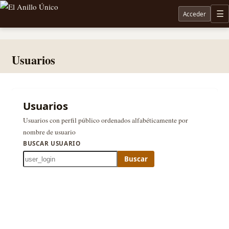
Acceder
M
Noticias sobre Tolkien: El Señor de los Anillos, Los Anillos de Poder, La Caza de Gollum, la 
Usuarios
Usuarios
Usuarios con perfil público ordenados alfabéticamente por
nombre de usuario
BUSCAR USUARIO
Buscar