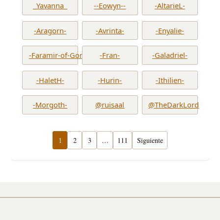
_Yavanna_
--Eowyn--
-AltarieL-
-Aragorn-
-Avrinta-
-Enyalie-
-Faramir-of-Gondor-
-Fran-
-Galadriel-
-HaletH-
-Hurin-
-Ithilien-
-Morgoth-
@ruisaal
@TheDarkLord
1
2
3
…
111
Siguiente