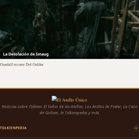
La Desolación de Smaug
Gandalf recorre Dol Guldur
Noticias sobre Tolkien: El Señor de los Anillos, Los Anillos de Poder, La Caza
de Gollum, la Tolkienpedia y más
TOLKIENPEDIA