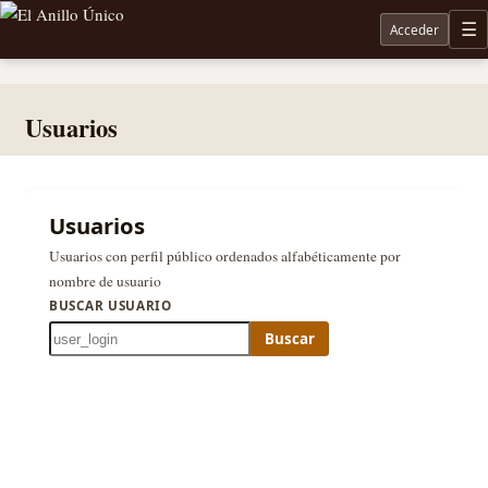
Acceder
M
Noticias sobre Tolkien: El Señor de los Anillos, Los Anillos de Poder, La Caza de Gollum, la 
Usuarios
Usuarios
Usuarios con perfil público ordenados alfabéticamente por
nombre de usuario
BUSCAR USUARIO
Buscar