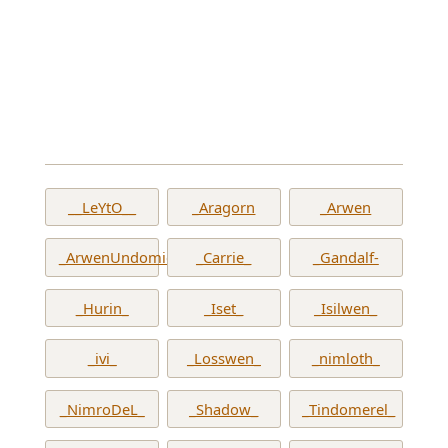
__LeYtO__
_Aragorn
_Arwen
_ArwenUndomiel_
_Carrie_
_Gandalf-
_Hurin_
_Iset_
_Isilwen_
_ivi_
_Losswen_
_nimloth_
_NimroDeL_
_Shadow_
_Tindomerel_