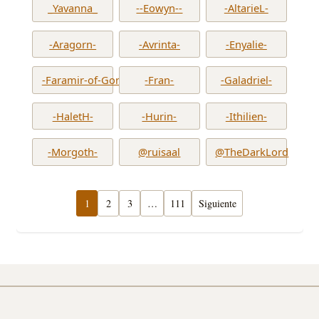
_Yavanna_
--Eowyn--
-AltarieL-
-Aragorn-
-Avrinta-
-Enyalie-
-Faramir-of-Gondor-
-Fran-
-Galadriel-
-HaletH-
-Hurin-
-Ithilien-
-Morgoth-
@ruisaal
@TheDarkLord
1
2
3
…
111
Siguiente