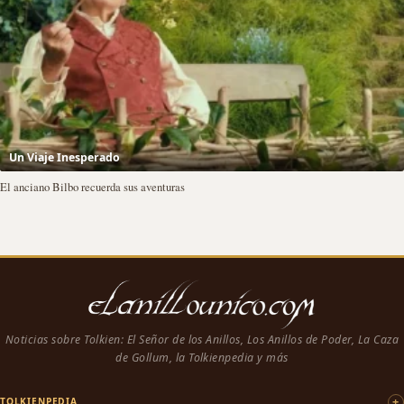
Un Viaje Inesperado
El anciano Bilbo recuerda sus aventuras
Noticias sobre Tolkien: El Señor de los Anillos, Los Anillos de Poder, La Caza
de Gollum, la Tolkienpedia y más
TOLKIENPEDIA