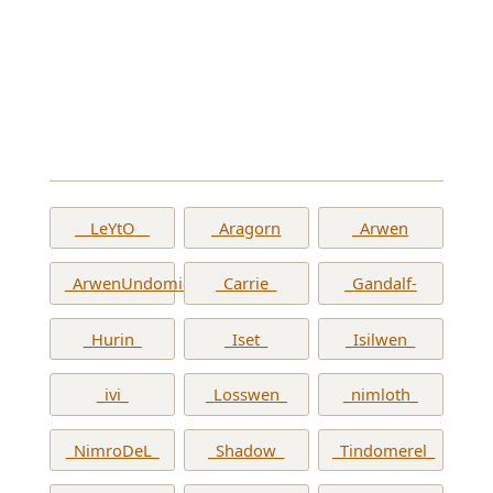
__LeYtO__
_Aragorn
_Arwen
_ArwenUndomiel_
_Carrie_
_Gandalf-
_Hurin_
_Iset_
_Isilwen_
_ivi_
_Losswen_
_nimloth_
_NimroDeL_
_Shadow_
_Tindomerel_