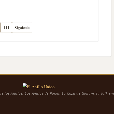
111
Siguiente
 de los Anillos, Los Anillos de Poder, La Caza de Gollum, la Tolkie