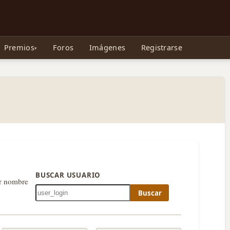
e Gollum, la Tolkienpedia y más
Premios
Foros
Imágenes
Registrarse
BUSCAR USUARIO
or nombre
Buscar