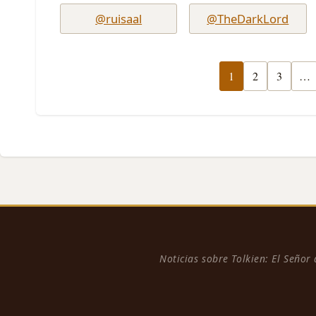
@ruisaal
@TheDarkLord
1
2
3
…
Noticias sobre Tolkien: El Señor