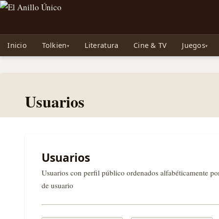
Noticias sobre Tolkien: El Señor de los Anillos, Los Anillos de Poder, La Caza d
Inicio
Tolkien
Literatura
Cine & TV
Juegos
Usuarios
Usuarios
Usuarios con perfil público ordenados alfabéticamente p
de usuario