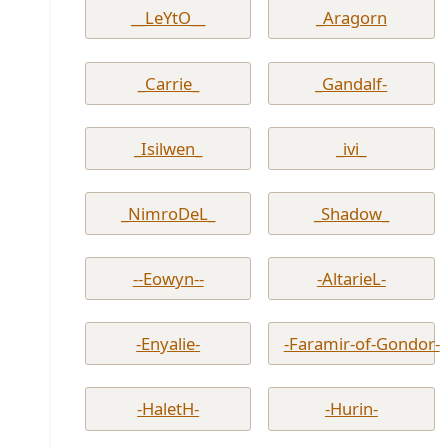
__LeYtO__
_Aragorn
_Carrie_
_Gandalf-
_Isilwen_
_ivi_
_NimroDeL_
_Shadow_
--Eowyn--
-AltarieL-
-Enyalie-
-Faramir-of-Gondor-
-HaletH-
-Hurin-