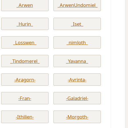
_Arwen
_ArwenUndomiel_
_Hurin_
_Iset_
_Losswen_
_nimloth_
_Tindomerel_
_Yavanna_
-Aragorn-
-Avrinta-
-Fran-
-Galadriel-
-Ithilien-
-Morgoth-