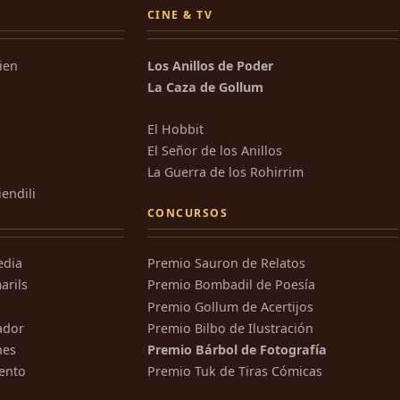
CINE & TV
kien
Los Anillos de Poder
La Caza de Gollum
El Hobbit
El Señor de los Anillos
La Guerra de los Rohirrim
iendili
CONCURSOS
edia
Premio Sauron de Relatos
arils
Premio Bombadil de Poesía
Premio Gollum de Acertijos
ador
Premio Bilbo de Ilustración
nes
Premio Bárbol de Fotografía
ento
Premio Tuk de Tiras Cómicas