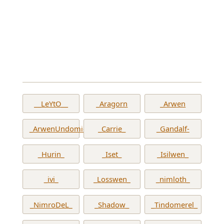
__LeYtO__
_Aragorn
_Arwen
_ArwenUndomiel_
_Carrie_
_Gandalf-
_Hurin_
_Iset_
_Isilwen_
_ivi_
_Losswen_
_nimloth_
_NimroDeL_
_Shadow_
_Tindomerel_