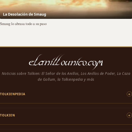
La Desolación de Smaug
Smaug lo abrasa todo a su paso
Noticias sobre Tolkien: El Señor de los Anillos, Los Anillos de Poder, La Caza
de Gollum, la Tolkienpedia y más
TOLKIENPEDIA
TOLKIEN