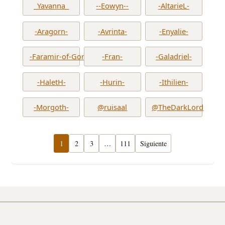
_Yavanna_
--Eowyn--
-AltarieL-
-Aragorn-
-Avrinta-
-Enyalie-
-Faramir-of-Gondor-
-Fran-
-Galadriel-
-HaletH-
-Hurin-
-Ithilien-
-Morgoth-
@ruisaal
@TheDarkLord
1
2
3
…
111
Siguiente