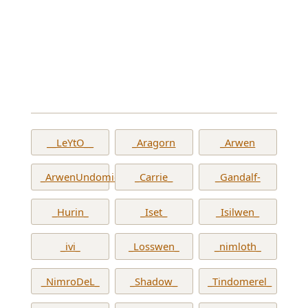
__LeYtO__
_Aragorn
_Arwen
_ArwenUndomiel_
_Carrie_
_Gandalf-
_Hurin_
_Iset_
_Isilwen_
_ivi_
_Losswen_
_nimloth_
_NimroDeL_
_Shadow_
_Tindomerel_