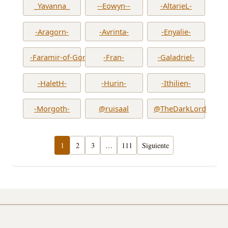
_Yavanna_
--Eowyn--
-AltarieL-
-Aragorn-
-Avrinta-
-Enyalie-
-Faramir-of-Gondor-
-Fran-
-Galadriel-
-HaletH-
-Hurin-
-Ithilien-
-Morgoth-
@ruisaal
@TheDarkLord
1
2
3
…
111
Siguiente