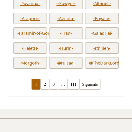
_Yavanna_
--Eowyn--
-AltarieL-
-Aragorn-
-Avrinta-
-Enyalie-
-Faramir-of-Gondor-
-Fran-
-Galadriel-
-HaletH-
-Hurin-
-Ithilien-
-Morgoth-
@ruisaal
@TheDarkLord
1
2
3
…
111
Siguiente