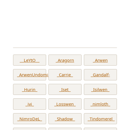
__LeYtO__
_Aragorn
_Arwen
_ArwenUndomiel_
_Carrie_
_Gandalf-
_Hurin_
_Iset_
_Isilwen_
_ivi_
_Losswen_
_nimloth_
_NimroDeL_
_Shadow_
_Tindomerel_