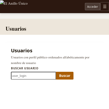
Acceder
M
Noticias sobre Tolkien: El Señor de los Anillos, Los Anillos de Poder, La Caza de Gollum, la 
Usuarios
Usuarios
Usuarios con perfil público ordenados alfabéticamente por
nombre de usuario
BUSCAR USUARIO
Buscar