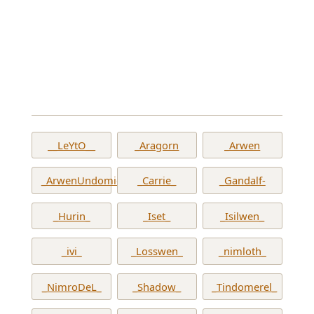
__LeYtO__
_Aragorn
_Arwen
_ArwenUndomiel_
_Carrie_
_Gandalf-
_Hurin_
_Iset_
_Isilwen_
_ivi_
_Losswen_
_nimloth_
_NimroDeL_
_Shadow_
_Tindomerel_