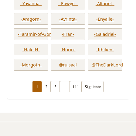
_Yavanna_
--Eowyn--
-AltarieL-
-Aragorn-
-Avrinta-
-Enyalie-
-Faramir-of-Gondor-
-Fran-
-Galadriel-
-HaletH-
-Hurin-
-Ithilien-
-Morgoth-
@ruisaal
@TheDarkLord
1
2
3
…
111
Siguiente