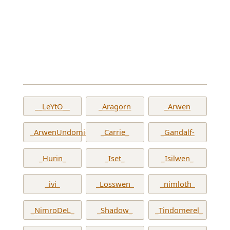
__LeYtO__
_Aragorn
_Arwen
_ArwenUndomiel_
_Carrie_
_Gandalf-
_Hurin_
_Iset_
_Isilwen_
_ivi_
_Losswen_
_nimloth_
_NimroDeL_
_Shadow_
_Tindomerel_