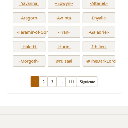
_Yavanna_
--Eowyn--
-AltarieL-
-Aragorn-
-Avrinta-
-Enyalie-
-Faramir-of-Gondor-
-Fran-
-Galadriel-
-HaletH-
-Hurin-
-Ithilien-
-Morgoth-
@ruisaal
@TheDarkLord
1
2
3
…
111
Siguiente