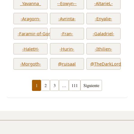
_Yavanna_
--Eowyn--
-AltarieL-
-Aragorn-
-Avrinta-
-Enyalie-
-Faramir-of-Gondor-
-Fran-
-Galadriel-
-HaletH-
-Hurin-
-Ithilien-
-Morgoth-
@ruisaal
@TheDarkLord
1
2
3
…
111
Siguiente