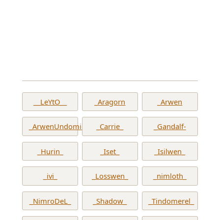
__LeYtO__
_Aragorn
_Arwen
_ArwenUndomiel_
_Carrie_
_Gandalf-
_Hurin_
_Iset_
_Isilwen_
_ivi_
_Losswen_
_nimloth_
_NimroDeL_
_Shadow_
_Tindomerel_