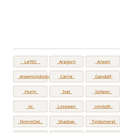
__LeYtO__
_Aragorn
_Arwen
_ArwenUndomiel_
_Carrie_
_Gandalf-
_Hurin_
_Iset_
_Isilwen_
_ivi_
_Losswen_
_nimloth_
_NimroDeL_
_Shadow_
_Tindomerel_