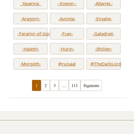
_Yavanna_
--Eowyn--
-AltarieL-
-Aragorn-
-Avrinta-
-Enyalie-
-Faramir-of-Gondor-
-Fran-
-Galadriel-
-HaletH-
-Hurin-
-Ithilien-
-Morgoth-
@ruisaal
@TheDarkLord
1
2
3
…
111
Siguiente