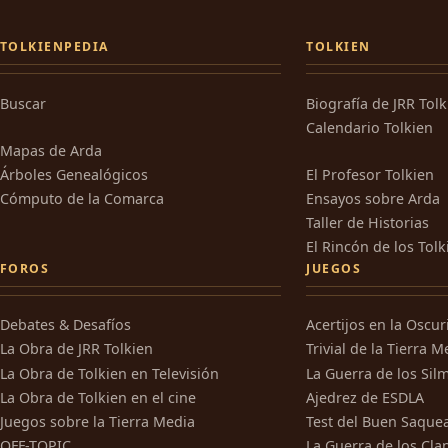
TOLKIENPEDIA
TOLKIEN
Buscar
Biografía de JRR Tol
Calendario Tolkien
Mapas de Arda
Árboles Genealógicos
El Profesor Tolkien
Cómputo de la Comarca
Ensayos sobre Arda
Taller de Historias
El Rincón de los Tolk
FOROS
JUEGOS
Debates & Desafíos
Acertijos en la Oscu
La Obra de JRR Tolkien
Trivial de la Tierra M
La Obra de Tolkien en Televisión
La Guerra de los Silm
La Obra de Tolkien en el cine
Ajedrez de ESDLA
Juegos sobre la Tierra Media
Test del Buen Saque
OFF-TOPIC
La Guerra de los Cla