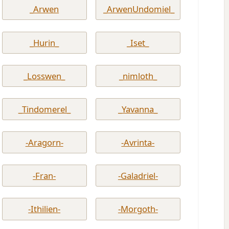
_Arwen
_ArwenUndomiel_
_Hurin_
_Iset_
_Losswen_
_nimloth_
_Tindomerel_
_Yavanna_
-Aragorn-
-Avrinta-
-Fran-
-Galadriel-
-Ithilien-
-Morgoth-