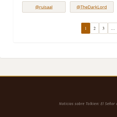
@ruisaal
@TheDarkLord
1
2
3
…
Noticias sobre Tolkien: El Señor