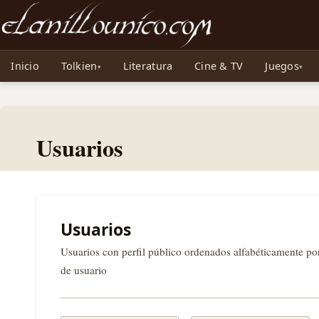
Noticias sobre Tolkien: El Señor de los Anillos, Los Anillos de Poder, La Caza d
Inicio
Tolkien
Literatura
Cine & TV
Juegos
Usuarios
Usuarios
Usuarios con perfil público ordenados alfabéticamente p
de usuario