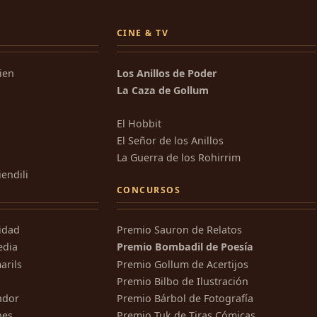
CINE & TV
kien
Los Anillos de Poder
La Caza de Gollum
El Hobbit
El Señor de los Anillos
La Guerra de los Rohirrim
iendili
CONCURSOS
ridad
Premio Sauron de Relatos
edia
Premio Bombadil de Poesía
arils
Premio Gollum de Acertijos
Premio Bilbo de Ilustración
ador
Premio Bárbol de Fotografía
nes
Premio Tuk de Tiras Cómicas