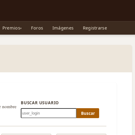
e Gollum, la Tolkienpedia y más
Premios
Foros
Imágenes
Registrarse
BUSCAR USUARIO
or nombre
Buscar