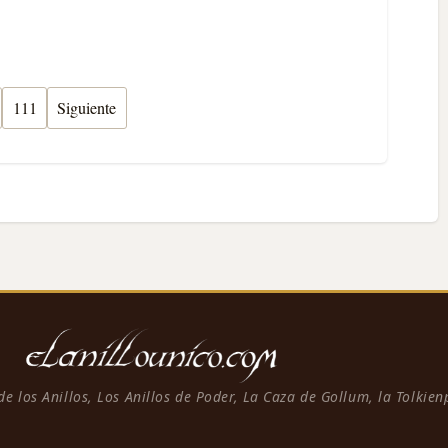
111
Siguiente
 de los Anillos, Los Anillos de Poder, La Caza de Gollum, la Tolkie