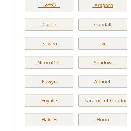
__LeYtO__
_Aragorn
_Carrie_
_Gandalf-
_Isilwen_
_ivi_
_NimroDeL_
_Shadow_
--Eowyn--
-AltarieL-
-Enyalie-
-Faramir-of-Gondor-
-HaletH-
-Hurin-