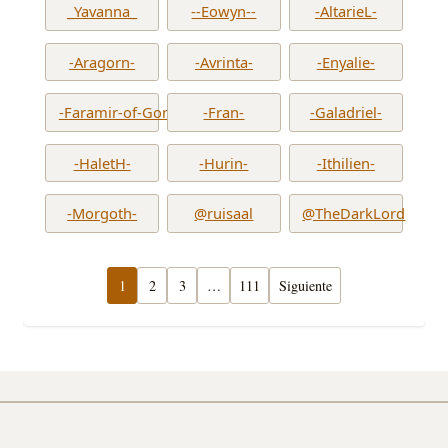
_Yavanna_
--Eowyn--
-AltarieL-
-Aragorn-
-Avrinta-
-Enyalie-
-Faramir-of-Gondor-
-Fran-
-Galadriel-
-HaletH-
-Hurin-
-Ithilien-
-Morgoth-
@ruisaal
@TheDarkLord
1
2
3
…
111
Siguiente