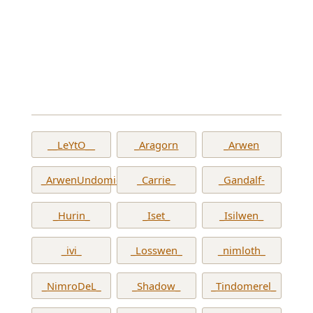
__LeYtO__
_Aragorn
_Arwen
_ArwenUndomiel_
_Carrie_
_Gandalf-
_Hurin_
_Iset_
_Isilwen_
_ivi_
_Losswen_
_nimloth_
_NimroDeL_
_Shadow_
_Tindomerel_