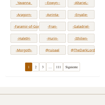
_Yavanna_
--Eowyn--
-AltarieL-
-Aragorn-
-Avrinta-
-Enyalie-
-Faramir-of-Gondor-
-Fran-
-Galadriel-
-HaletH-
-Hurin-
-Ithilien-
-Morgoth-
@ruisaal
@TheDarkLord
1
2
3
…
111
Siguiente