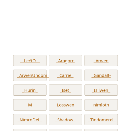
__LeYtO__
_Aragorn
_Arwen
_ArwenUndomiel_
_Carrie_
_Gandalf-
_Hurin_
_Iset_
_Isilwen_
_ivi_
_Losswen_
_nimloth_
_NimroDeL_
_Shadow_
_Tindomerel_