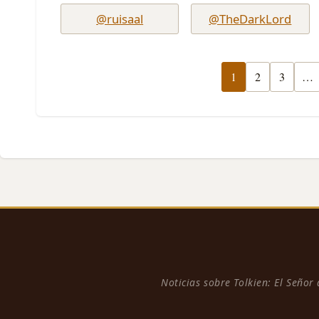
@ruisaal
@TheDarkLord
1
2
3
…
Noticias sobre Tolkien: El Señor