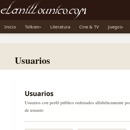
Noticias sobre Tolkien: El Señor de los Anillos, Los Anillos de Poder, La Caza d
Inicio
Tolkien
Literatura
Cine & TV
Juegos
Usuarios
Usuarios
Usuarios con perfil público ordenados alfabéticamente p
de usuario