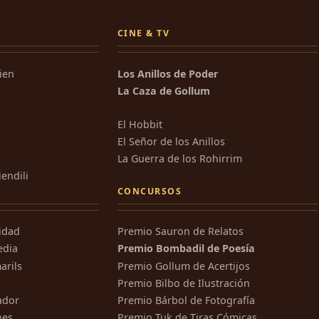
CINE & TV
kien
Los Anillos de Poder
La Caza de Gollum
El Hobbit
El Señor de los Anillos
La Guerra de los Rohirrim
iendili
CONCURSOS
ridad
Premio Sauron de Relatos
edia
Premio Bombadil de Poesía
arils
Premio Gollum de Acertijos
Premio Bilbo de Ilustración
ador
Premio Bárbol de Fotografía
nes
Premio Tuk de Tiras Cómicas