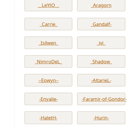
__LeYtO__
_Aragorn
_Carrie_
_Gandalf-
_Isilwen_
_ivi_
_NimroDeL_
_Shadow_
--Eowyn--
-AltarieL-
-Enyalie-
-Faramir-of-Gondor-
-HaletH-
-Hurin-