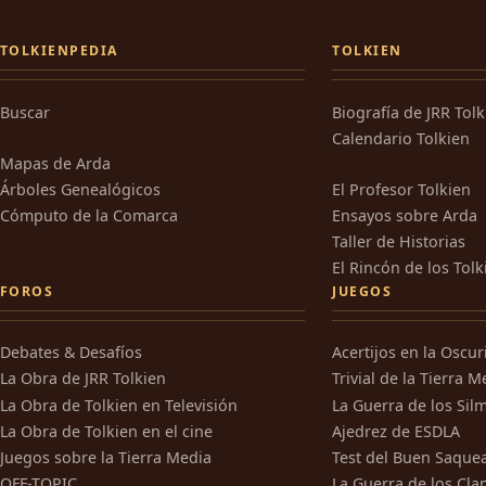
TOLKIENPEDIA
TOLKIEN
Buscar
Biografía de JRR Tol
Calendario Tolkien
Mapas de Arda
Árboles Genealógicos
El Profesor Tolkien
Cómputo de la Comarca
Ensayos sobre Arda
Taller de Historias
El Rincón de los Tolk
FOROS
JUEGOS
Debates & Desafíos
Acertijos en la Oscu
La Obra de JRR Tolkien
Trivial de la Tierra M
La Obra de Tolkien en Televisión
La Guerra de los Silm
La Obra de Tolkien en el cine
Ajedrez de ESDLA
Juegos sobre la Tierra Media
Test del Buen Saque
OFF-TOPIC
La Guerra de los Cla