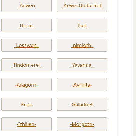
_Arwen
_ArwenUndomiel_
_Hurin_
_Iset_
_Losswen_
_nimloth_
_Tindomerel_
_Yavanna_
-Aragorn-
-Avrinta-
-Fran-
-Galadriel-
-Ithilien-
-Morgoth-