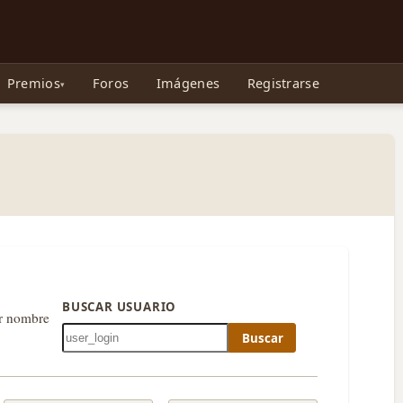
e Gollum, la Tolkienpedia y más
Premios
Foros
Imágenes
Registrarse
BUSCAR USUARIO
or nombre
Buscar