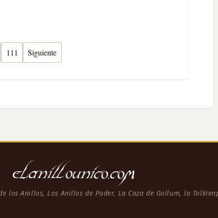
111
Siguiente
 de los Anillos, Los Anillos de Poder, La Caza de Gollum, la Tolkie