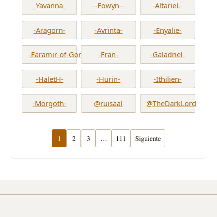
_Yavanna_
--Eowyn--
-AltarieL-
-Aragorn-
-Avrinta-
-Enyalie-
-Faramir-of-Gondor-
-Fran-
-Galadriel-
-HaletH-
-Hurin-
-Ithilien-
-Morgoth-
@ruisaal
@TheDarkLord
1
2
3
…
111
Siguiente