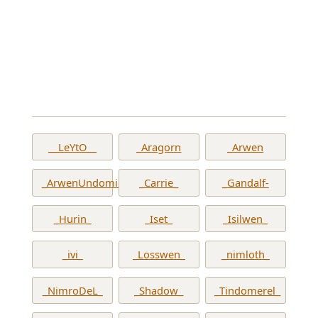
__LeYtO__
_Aragorn
_Arwen
_ArwenUndomiel_
_Carrie_
_Gandalf-
_Hurin_
_Iset_
_Isilwen_
_ivi_
_Losswen_
_nimloth_
_NimroDeL_
_Shadow_
_Tindomerel_