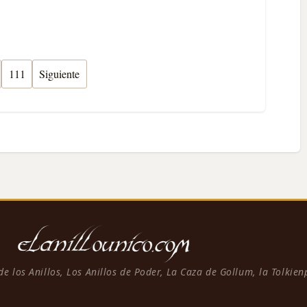
111
Siguiente
 de los Anillos, Los Anillos de Poder, La Caza de Gollum, la Tolkie