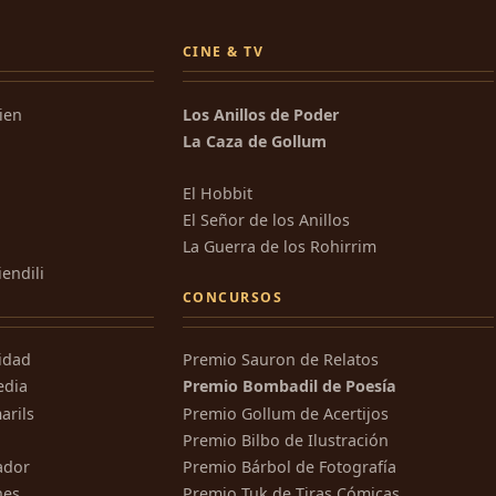
CINE & TV
kien
Los Anillos de Poder
La Caza de Gollum
El Hobbit
El Señor de los Anillos
La Guerra de los Rohirrim
iendili
CONCURSOS
ridad
Premio Sauron de Relatos
edia
Premio Bombadil de Poesía
arils
Premio Gollum de Acertijos
Premio Bilbo de Ilustración
ador
Premio Bárbol de Fotografía
nes
Premio Tuk de Tiras Cómicas