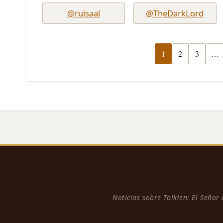
@ruisaal
@TheDarkLord
1
2
3
…
Noticias sobre Tolkien: El Señor