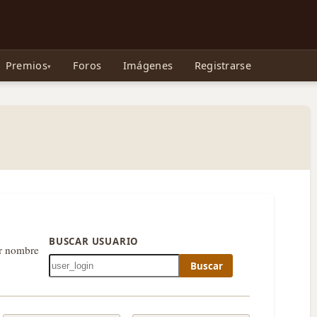
e Gollum, la Tolkienpedia y más
Premios
Foros
Imágenes
Registrarse
BUSCAR USUARIO
or nombre
Buscar