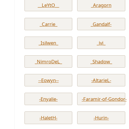
__LeYtO__
_Aragorn
_Carrie_
_Gandalf-
_Isilwen_
_ivi_
_NimroDeL_
_Shadow_
--Eowyn--
-AltarieL-
-Enyalie-
-Faramir-of-Gondor-
-HaletH-
-Hurin-