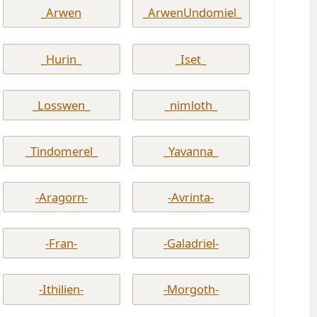
_Arwen
_ArwenUndomiel_
_Hurin_
_Iset_
_Losswen_
_nimloth_
_Tindomerel_
_Yavanna_
-Aragorn-
-Avrinta-
-Fran-
-Galadriel-
-Ithilien-
-Morgoth-