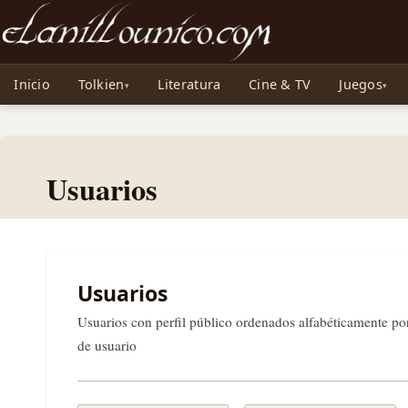
Noticias sobre Tolkien: El Señor de los Anillos, Los Anillos de Poder, La Caza d
Inicio
Tolkien
Literatura
Cine & TV
Juegos
Usuarios
Usuarios
Usuarios con perfil público ordenados alfabéticamente p
de usuario