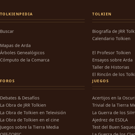
TOLKIENPEDIA
TOLKIEN
Buscar
Biografía de JRR Tol
Calendario Tolkien
Mapas de Arda
Árboles Genealógicos
El Profesor Tolkien
Cómputo de la Comarca
Ensayos sobre Arda
Taller de Historias
El Rincón de los Tolk
FOROS
JUEGOS
Debates & Desafíos
Acertijos en la Oscu
La Obra de JRR Tolkien
Trivial de la Tierra M
La Obra de Tolkien en Televisión
La Guerra de los Silm
La Obra de Tolkien en el cine
Ajedrez de ESDLA
Juegos sobre la Tierra Media
Test del Buen Saque
OFF-TOPIC
La Guerra de los Cla