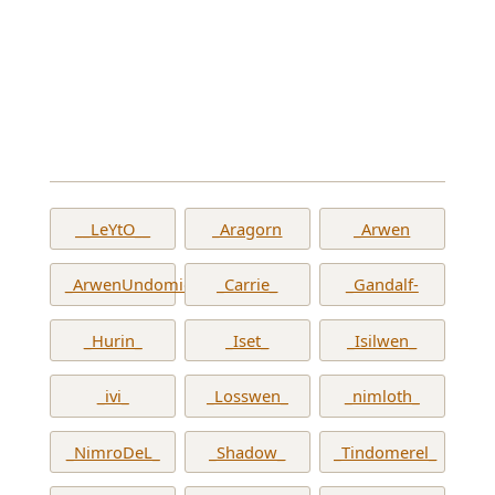
__LeYtO__
_Aragorn
_Arwen
_ArwenUndomiel_
_Carrie_
_Gandalf-
_Hurin_
_Iset_
_Isilwen_
_ivi_
_Losswen_
_nimloth_
_NimroDeL_
_Shadow_
_Tindomerel_