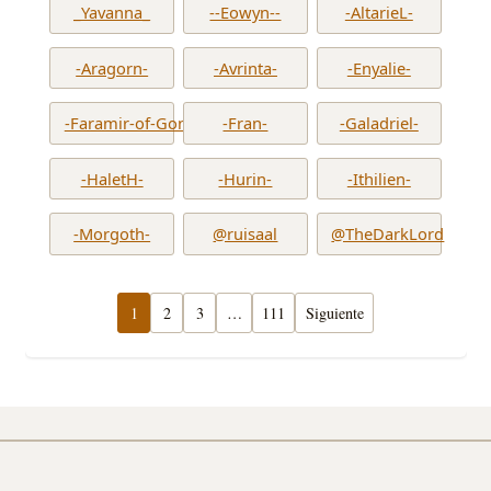
_Yavanna_
--Eowyn--
-AltarieL-
-Aragorn-
-Avrinta-
-Enyalie-
-Faramir-of-Gondor-
-Fran-
-Galadriel-
-HaletH-
-Hurin-
-Ithilien-
-Morgoth-
@ruisaal
@TheDarkLord
1
2
3
…
111
Siguiente