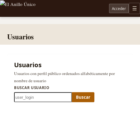
Acceder
M
Noticias sobre Tolkien: El Señor de los Anillos, Los Anillos de Poder, La Caza de Gollum, la 
Usuarios
Usuarios
Usuarios con perfil público ordenados alfabéticamente por
nombre de usuario
BUSCAR USUARIO
Buscar