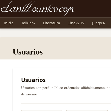
Noticias sobre Tolkien: El Señor de los Anillos, Los Anillos de Poder, La Caza d
Inicio
Tolkien
Literatura
Cine & TV
Juegos
Usuarios
Usuarios
Usuarios con perfil público ordenados alfabéticamente p
de usuario