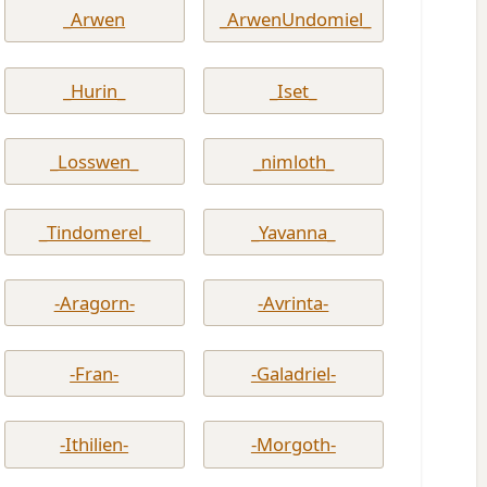
_Arwen
_ArwenUndomiel_
_Hurin_
_Iset_
_Losswen_
_nimloth_
_Tindomerel_
_Yavanna_
-Aragorn-
-Avrinta-
-Fran-
-Galadriel-
-Ithilien-
-Morgoth-