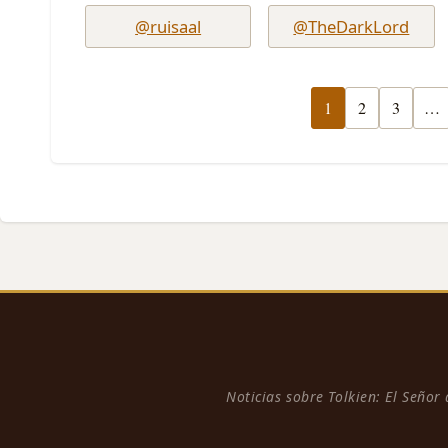
@ruisaal
@TheDarkLord
1
2
3
…
Noticias sobre Tolkien: El Señor