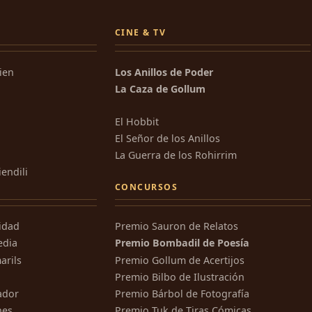
CINE & TV
kien
Los Anillos de Poder
La Caza de Gollum
El Hobbit
El Señor de los Anillos
La Guerra de los Rohirrim
iendili
CONCURSOS
ridad
Premio Sauron de Relatos
edia
Premio Bombadil de Poesía
arils
Premio Gollum de Acertijos
Premio Bilbo de Ilustración
ador
Premio Bárbol de Fotografía
nes
Premio Tuk de Tiras Cómicas