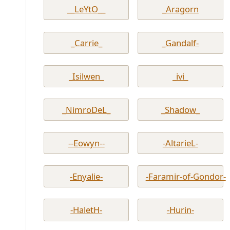
__LeYtO__
_Aragorn
_Carrie_
_Gandalf-
_Isilwen_
_ivi_
_NimroDeL_
_Shadow_
--Eowyn--
-AltarieL-
-Enyalie-
-Faramir-of-Gondor-
-HaletH-
-Hurin-