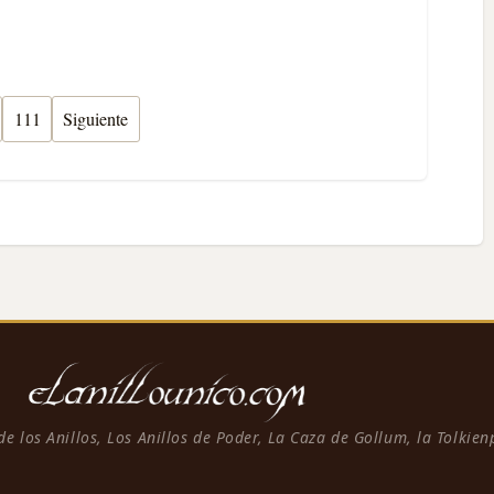
111
Siguiente
 de los Anillos, Los Anillos de Poder, La Caza de Gollum, la Tolkie