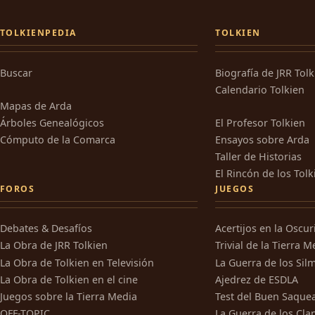
TOLKIENPEDIA
TOLKIEN
Buscar
Biografía de JRR Tol
Calendario Tolkien
Mapas de Arda
Árboles Genealógicos
El Profesor Tolkien
Cómputo de la Comarca
Ensayos sobre Arda
Taller de Historias
El Rincón de los Tolk
FOROS
JUEGOS
Debates & Desafíos
Acertijos en la Oscu
La Obra de JRR Tolkien
Trivial de la Tierra M
La Obra de Tolkien en Televisión
La Guerra de los Silm
La Obra de Tolkien en el cine
Ajedrez de ESDLA
Juegos sobre la Tierra Media
Test del Buen Saque
OFF-TOPIC
La Guerra de los Cla