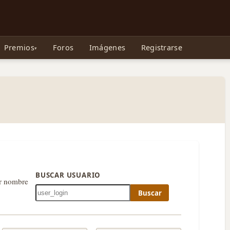
e Gollum, la Tolkienpedia y más
Premios
Foros
Imágenes
Registrarse
BUSCAR USUARIO
or nombre
Buscar