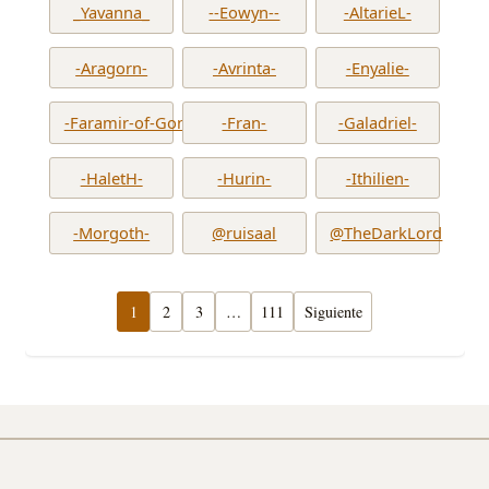
_Yavanna_
--Eowyn--
-AltarieL-
-Aragorn-
-Avrinta-
-Enyalie-
-Faramir-of-Gondor-
-Fran-
-Galadriel-
-HaletH-
-Hurin-
-Ithilien-
-Morgoth-
@ruisaal
@TheDarkLord
1
2
3
…
111
Siguiente