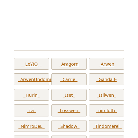
__LeYtO__
_Aragorn
_Arwen
_ArwenUndomiel_
_Carrie_
_Gandalf-
_Hurin_
_Iset_
_Isilwen_
_ivi_
_Losswen_
_nimloth_
_NimroDeL_
_Shadow_
_Tindomerel_