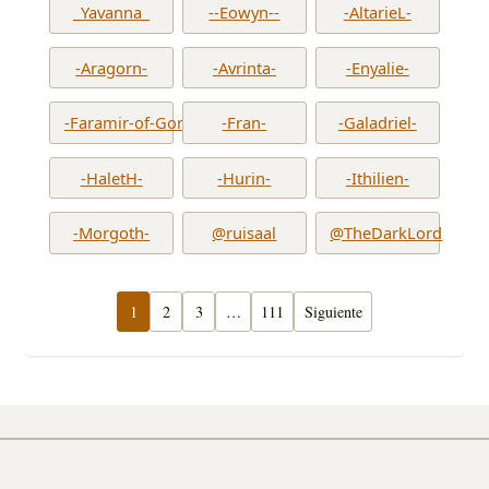
_Yavanna_
--Eowyn--
-AltarieL-
-Aragorn-
-Avrinta-
-Enyalie-
-Faramir-of-Gondor-
-Fran-
-Galadriel-
-HaletH-
-Hurin-
-Ithilien-
-Morgoth-
@ruisaal
@TheDarkLord
1
2
3
…
111
Siguiente