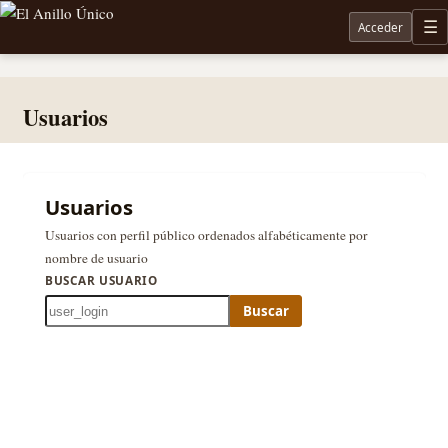
Acceder
M
Noticias sobre Tolkien: El Señor de los Anillos, Los Anillos de Poder, La Caza de Gollum, la 
Usuarios
Usuarios
Usuarios con perfil público ordenados alfabéticamente por
nombre de usuario
BUSCAR USUARIO
Buscar