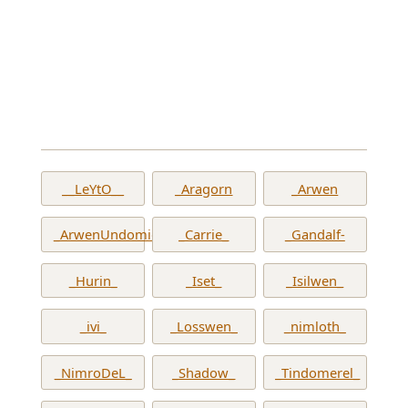
__LeYtO__
_Aragorn
_Arwen
_ArwenUndomiel_
_Carrie_
_Gandalf-
_Hurin_
_Iset_
_Isilwen_
_ivi_
_Losswen_
_nimloth_
_NimroDeL_
_Shadow_
_Tindomerel_