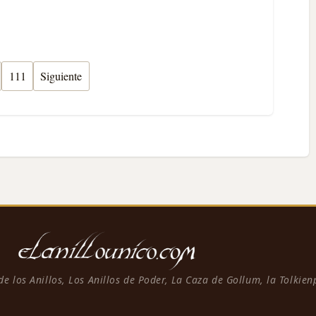
111
Siguiente
 de los Anillos, Los Anillos de Poder, La Caza de Gollum, la Tolkie