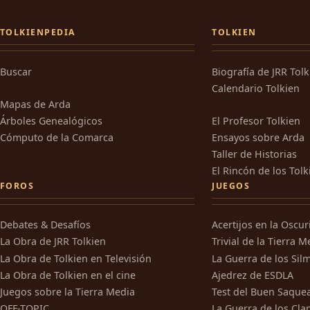
TOLKIENPEDIA
TOLKIEN
Buscar
Biografía de JRR Tol
Calendario Tolkien
Mapas de Arda
Árboles Genealógicos
El Profesor Tolkien
Cómputo de la Comarca
Ensayos sobre Arda
Taller de Historias
El Rincón de los Tolk
FOROS
JUEGOS
Debates & Desafíos
Acertijos en la Oscu
La Obra de JRR Tolkien
Trivial de la Tierra M
La Obra de Tolkien en Televisión
La Guerra de los Silm
La Obra de Tolkien en el cine
Ajedrez de ESDLA
Juegos sobre la Tierra Media
Test del Buen Saque
OFF-TOPIC
La Guerra de los Cla