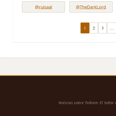
@ruisaal
@TheDarkLord
1
2
3
…
Noticias sobre Tolkien: El Señor