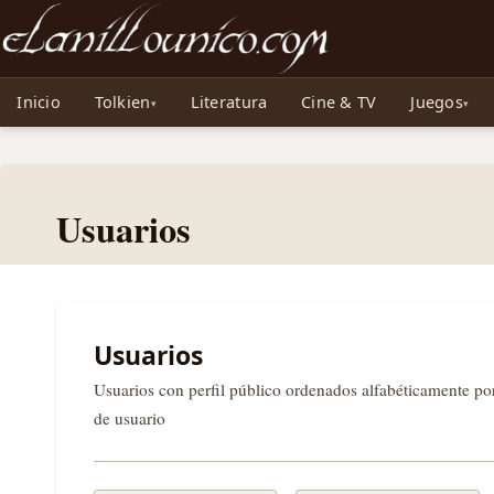
Noticias sobre Tolkien: El Señor de los Anillos, Los Anillos de Poder, La Caza d
Inicio
Tolkien
Literatura
Cine & TV
Juegos
Usuarios
Usuarios
Usuarios con perfil público ordenados alfabéticamente p
de usuario