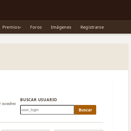
e Gollum, la Tolkienpedia y más
Premios
Foros
Imágenes
Registrarse
BUSCAR USUARIO
or nombre
Buscar