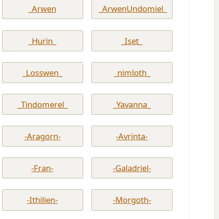
_Arwen
_ArwenUndomiel_
_Hurin_
_Iset_
_Losswen_
_nimloth_
_Tindomerel_
_Yavanna_
-Aragorn-
-Avrinta-
-Fran-
-Galadriel-
-Ithilien-
-Morgoth-