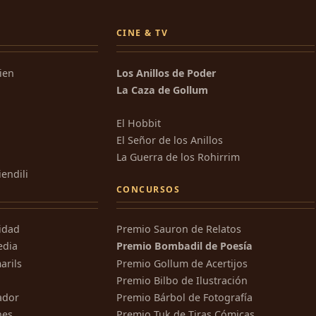
CINE & TV
kien
Los Anillos de Poder
La Caza de Gollum
El Hobbit
El Señor de los Anillos
La Guerra de los Rohirrim
iendili
CONCURSOS
ridad
Premio Sauron de Relatos
edia
Premio Bombadil de Poesía
arils
Premio Gollum de Acertijos
Premio Bilbo de Ilustración
ador
Premio Bárbol de Fotografía
nes
Premio Tuk de Tiras Cómicas