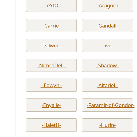
__LeYtO__
_Aragorn
_Carrie_
_Gandalf-
_Isilwen_
_ivi_
_NimroDeL_
_Shadow_
--Eowyn--
-AltarieL-
-Enyalie-
-Faramir-of-Gondor-
-HaletH-
-Hurin-