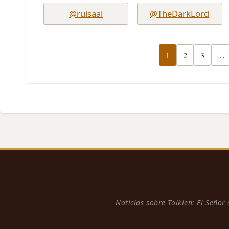
@ruisaal
@TheDarkLord
1
2
3
…
Noticias sobre Tolkien: El Señor