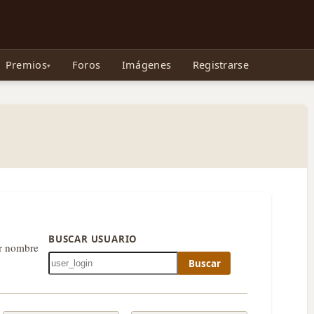
e Gollum, la Tolkienpedia y más
Premios
Foros
Imágenes
Registrarse
BUSCAR USUARIO
or nombre
Buscar