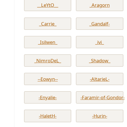
__LeYtO__
_Aragorn
_Carrie_
_Gandalf-
_Isilwen_
_ivi_
_NimroDeL_
_Shadow_
--Eowyn--
-AltarieL-
-Enyalie-
-Faramir-of-Gondor-
-HaletH-
-Hurin-