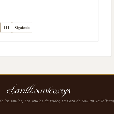
111
Siguiente
 de los Anillos, Los Anillos de Poder, La Caza de Gollum, la Tolkie