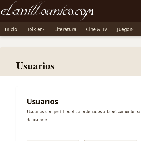
Noticias sobre Tolkien: El Señor de los Anillos, Los Anillos de Poder, La Caza d
Inicio
Tolkien
Literatura
Cine & TV
Juegos
Usuarios
Usuarios
Usuarios con perfil público ordenados alfabéticamente p
de usuario