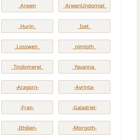
_Arwen
_ArwenUndomiel_
_Hurin_
_Iset_
_Losswen_
_nimloth_
_Tindomerel_
_Yavanna_
-Aragorn-
-Avrinta-
-Fran-
-Galadriel-
-Ithilien-
-Morgoth-