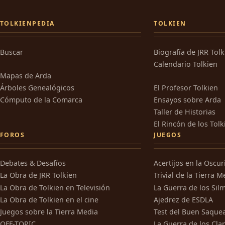
TOLKIENPEDIA
TOLKIEN
Buscar
Biografía de JRR Tol
Calendario Tolkien
Mapas de Arda
Árboles Genealógicos
El Profesor Tolkien
Cómputo de la Comarca
Ensayos sobre Arda
Taller de Historias
El Rincón de los Tolk
FOROS
JUEGOS
Debates & Desafíos
Acertijos en la Oscu
La Obra de JRR Tolkien
Trivial de la Tierra M
La Obra de Tolkien en Televisión
La Guerra de los Silm
La Obra de Tolkien en el cine
Ajedrez de ESDLA
Juegos sobre la Tierra Media
Test del Buen Saque
OFF-TOPIC
La Guerra de los Cla