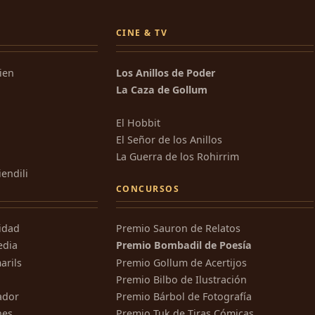
CINE & TV
kien
Los Anillos de Poder
La Caza de Gollum
El Hobbit
El Señor de los Anillos
La Guerra de los Rohirrim
iendili
CONCURSOS
ridad
Premio Sauron de Relatos
edia
Premio Bombadil de Poesía
arils
Premio Gollum de Acertijos
Premio Bilbo de Ilustración
ador
Premio Bárbol de Fotografía
nes
Premio Tuk de Tiras Cómicas