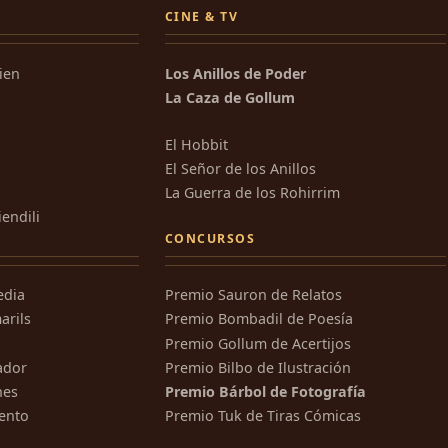
CINE & TV
kien
Los Anillos de Poder
La Caza de Gollum
El Hobbit
El Señor de los Anillos
La Guerra de los Rohirrim
iendili
CONCURSOS
edia
Premio Sauron de Relatos
arils
Premio Bombadil de Poesía
Premio Gollum de Acertijos
ador
Premio Bilbo de Ilustración
nes
Premio Bárbol de Fotografía
ento
Premio Tuk de Tiras Cómicas