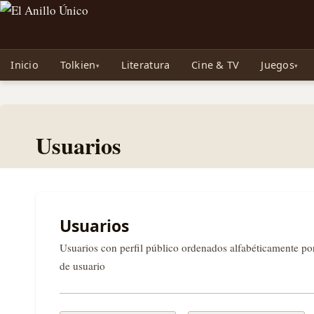
Noticias sobre Tolkien: El Señor de los Anillos, Los Anillos de Poder, La Caza d
Inicio
Tolkien
Literatura
Cine & TV
Juegos
Usuarios
Usuarios
Usuarios con perfil público ordenados alfabéticamente p
de usuario