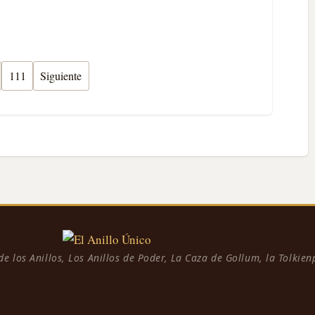
111
Siguiente
 de los Anillos, Los Anillos de Poder, La Caza de Gollum, la Tolkie