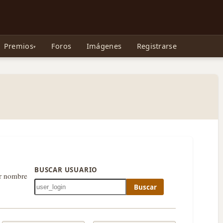
e Gollum, la Tolkienpedia y más
Premios
Foros
Imágenes
Registrarse
BUSCAR USUARIO
or nombre
Buscar