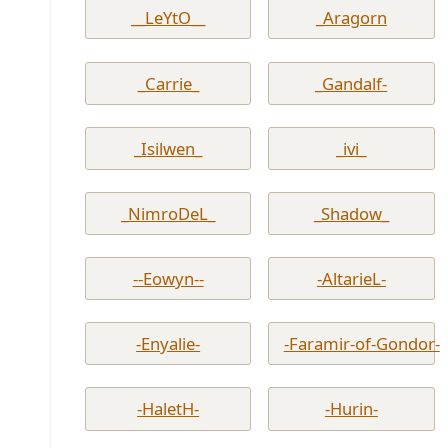
__LeYtO__
_Aragorn
_Carrie_
_Gandalf-
_Isilwen_
_ivi_
_NimroDeL_
_Shadow_
--Eowyn--
-AltarieL-
-Enyalie-
-Faramir-of-Gondor-
-HaletH-
-Hurin-