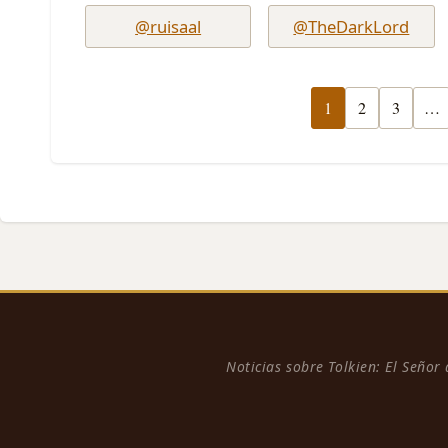
@ruisaal
@TheDarkLord
1
2
3
…
Noticias sobre Tolkien: El Señor