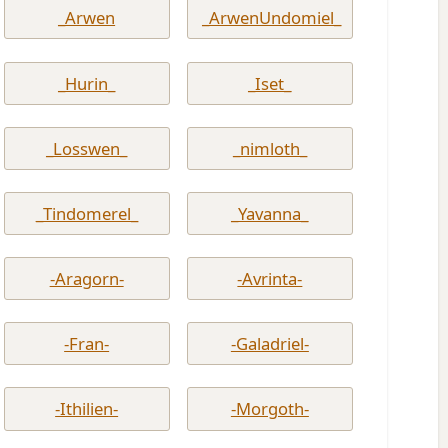
_Arwen
_ArwenUndomiel_
_Hurin_
_Iset_
_Losswen_
_nimloth_
_Tindomerel_
_Yavanna_
-Aragorn-
-Avrinta-
-Fran-
-Galadriel-
-Ithilien-
-Morgoth-