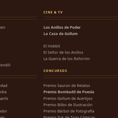
CINE & TV
kien
Los Anillos de Poder
La Caza de Gollum
El Hobbit
El Señor de los Anillos
La Guerra de los Rohirrim
iendili
CONCURSOS
ridad
Premio Sauron de Relatos
edia
Premio Bombadil de Poesía
arils
Premio Gollum de Acertijos
Premio Bilbo de Ilustración
ador
Premio Bárbol de Fotografía
nes
Premio Tuk de Tiras Cómicas