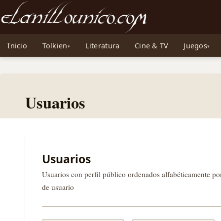
Noticias sobre Tolkien: El Señor de los Anillos, Los Anillos de Poder, La Caza d
Inicio
Tolkien
Literatura
Cine & TV
Juegos
Usuarios
Usuarios
Usuarios con perfil público ordenados alfabéticamente p
de usuario