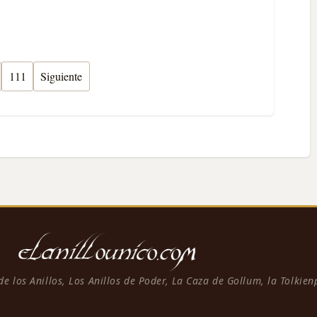
111
Siguiente
 de los Anillos, Los Anillos de Poder, La Caza de Gollum, la Tolkie