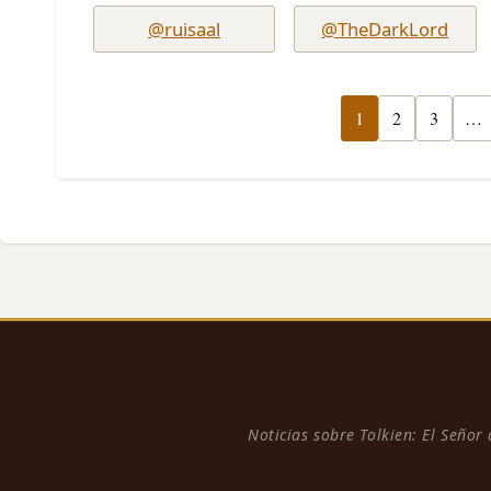
@ruisaal
@TheDarkLord
1
2
3
…
Noticias sobre Tolkien: El Señor