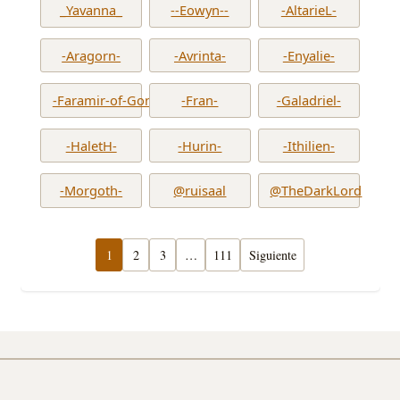
_Yavanna_
--Eowyn--
-AltarieL-
-Aragorn-
-Avrinta-
-Enyalie-
-Faramir-of-Gondor-
-Fran-
-Galadriel-
-HaletH-
-Hurin-
-Ithilien-
-Morgoth-
@ruisaal
@TheDarkLord
1
2
3
…
111
Siguiente