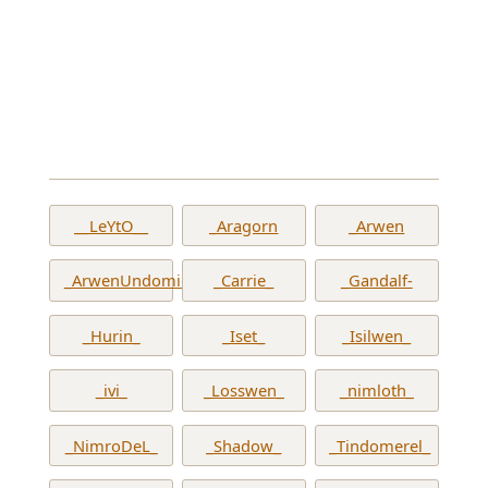
__LeYtO__
_Aragorn
_Arwen
_ArwenUndomiel_
_Carrie_
_Gandalf-
_Hurin_
_Iset_
_Isilwen_
_ivi_
_Losswen_
_nimloth_
_NimroDeL_
_Shadow_
_Tindomerel_