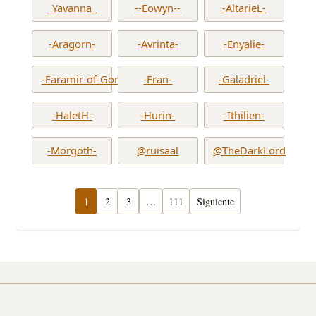
_Yavanna_
--Eowyn--
-AltarieL-
-Aragorn-
-Avrinta-
-Enyalie-
-Faramir-of-Gondor-
-Fran-
-Galadriel-
-HaletH-
-Hurin-
-Ithilien-
-Morgoth-
@ruisaal
@TheDarkLord
1
2
3
…
111
Siguiente