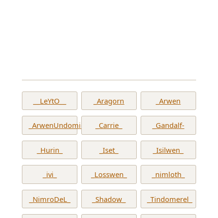
__LeYtO__
_Aragorn
_Arwen
_ArwenUndomiel_
_Carrie_
_Gandalf-
_Hurin_
_Iset_
_Isilwen_
_ivi_
_Losswen_
_nimloth_
_NimroDeL_
_Shadow_
_Tindomerel_