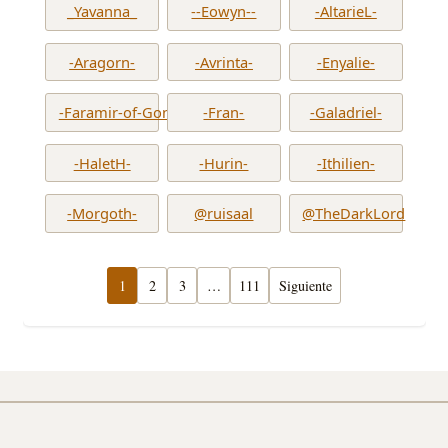
_Yavanna_
--Eowyn--
-AltarieL-
-Aragorn-
-Avrinta-
-Enyalie-
-Faramir-of-Gondor-
-Fran-
-Galadriel-
-HaletH-
-Hurin-
-Ithilien-
-Morgoth-
@ruisaal
@TheDarkLord
1
2
3
…
111
Siguiente