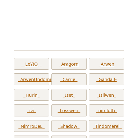
__LeYtO__
_Aragorn
_Arwen
_ArwenUndomiel_
_Carrie_
_Gandalf-
_Hurin_
_Iset_
_Isilwen_
_ivi_
_Losswen_
_nimloth_
_NimroDeL_
_Shadow_
_Tindomerel_