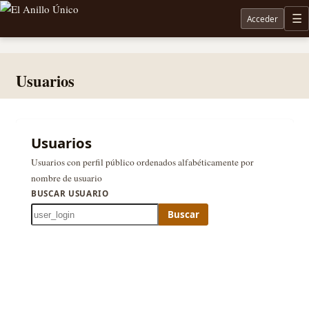
Acceder
M
Noticias sobre Tolkien: El Señor de los Anillos, Los Anillos de Poder, La Caza de Gollum, la 
Usuarios
Usuarios
Usuarios con perfil público ordenados alfabéticamente por
nombre de usuario
BUSCAR USUARIO
Buscar