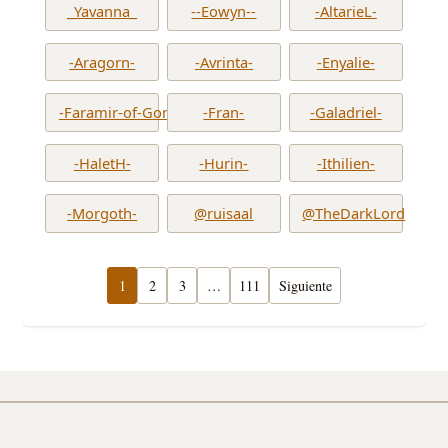
_Yavanna_
--Eowyn--
-AltarieL-
-Aragorn-
-Avrinta-
-Enyalie-
-Faramir-of-Gondor-
-Fran-
-Galadriel-
-HaletH-
-Hurin-
-Ithilien-
-Morgoth-
@ruisaal
@TheDarkLord
1
2
3
…
111
Siguiente