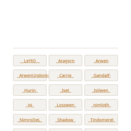
__LeYtO__
_Aragorn
_Arwen
_ArwenUndomiel_
_Carrie_
_Gandalf-
_Hurin_
_Iset_
_Isilwen_
_ivi_
_Losswen_
_nimloth_
_NimroDeL_
_Shadow_
_Tindomerel_