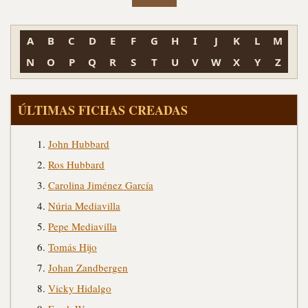
A
B
C
D
E
F
G
H
I
J
K
L
M
N
O
P
Q
R
S
T
U
V
W
X
Y
Z
ÚLTIMAS FICHAS CREADAS
John Hubbard
Ros Hubbard
Carolina Jiménez García
Núria Mediavilla
Pepe Mediavilla
Tomás Hijo
Johan Zandbergen
Vicky Hidalgo