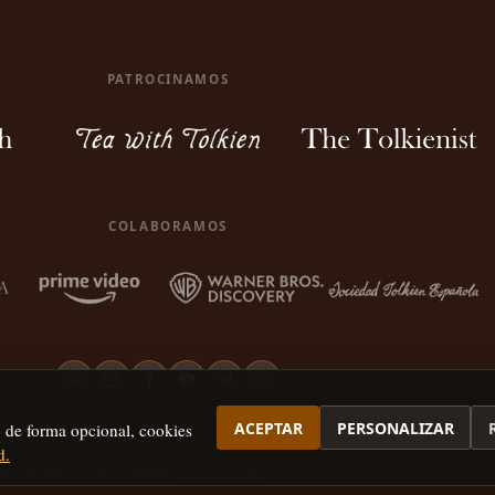
PATROCINAMOS
COLABORAMOS
ACEPTAR
PERSONALIZAR
, de forma opcional, cookies
d.
Preferencias
e El Anillo Único – Contacto