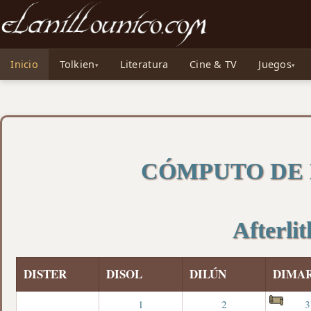
Noticias sobre Tolkien: El Señor de los Anillos, Los Anillos de Poder, La Caza d
Inicio
Tolkien
Literatura
Cine & TV
Juegos
Cómputo de la Comarca
CÓMPUTO DE
Afterli
DISTER
DISOL
DILÚN
DIMA
1
2
3