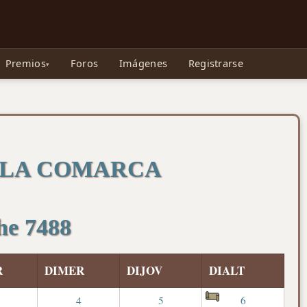
e Gollum, la Tolkienpedia y más
Premios
Foros
Imágenes
Registrarse
 LA COMARCA
the 7488
R
DIMER
DIJOV
DIALT
4
5
6