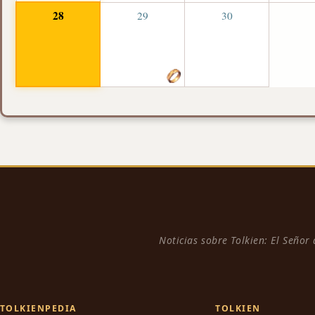
28
29
30
Noticias sobre Tolkien: El Señor
TOLKIENPEDIA
TOLKIEN