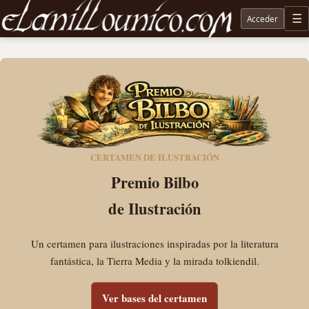
Acceder
M
Noticias sobre Tolkien: El Señor de los Anillos, Los Anillos de Poder, La Caza de Gollum, la 
CERTAMEN DE ILUSTRACIÓN
Premio Bilbo
de Ilustración
Un certamen para ilustraciones inspiradas por la literatura
fantástica, la Tierra Media y la mirada tolkiendil.
Ver bases del certamen