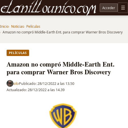
Acceder
M
Noticias sobre Tolkien: El Señor de los Anillos, Los Anillos de Poder, La Caza de Gollum, la 
Inicio
Noticias
Películas
Amazon no compró Middle-Earth Ent. para comprar Warner Bros Discovery
PELÍCULAS
Amazon no compró Middle-Earth Ent.
para comprar Warner Bros Discovery
olo
Publicado:
28/12/2022 a las 13.50
Actualizado:
28/12/2022 a las 14.39