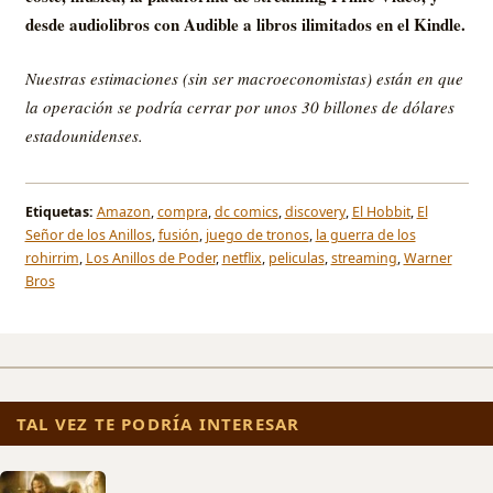
desde audiolibros con Audible a libros ilimitados en el Kindle.
Nuestras estimaciones (sin ser macroeconomistas) están en que
la operación se podría cerrar por unos 30 billones de dólares
estadounidenses.
Etiquetas:
Amazon
,
compra
,
dc comics
,
discovery
,
El Hobbit
,
El
Señor de los Anillos
,
fusión
,
juego de tronos
,
la guerra de los
rohirrim
,
Los Anillos de Poder
,
netflix
,
peliculas
,
streaming
,
Warner
Bros
TAL VEZ TE PODRÍA INTERESAR