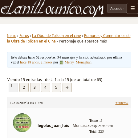
Acceder
M
Noticias sobre Tolkien: El Señor de los Anillos, Los Anillos de Poder, La Caza de Gollum, la 
Inicio
›
Foros
›
La Obra de Tolkien en el cine
›
Rumores y Comentarios de
la Obra de Tolkien en el Cine
›
Personaje que aparece más
Este debate tiene 62 respuestas, 34 mensajes y ha sido actualizado por última
vez el
hace 18 años, 2 meses
por
Merry_Monaghan
.
Viendo 15 entradas - de la 1 a la 15 (de un total de 63)
1
2
3
4
5
→
17/08/2005 a las 10:50
#268967
Temas: 5
Montaraz
legolas_juan_luis
Respuestas: 220
Total: 225