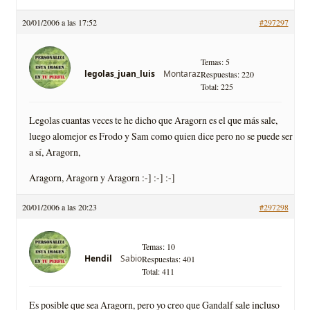
20/01/2006 a las 17:52
#297297
Temas: 5
Montaraz
legolas_juan_luis
Respuestas: 220
Total: 225
Legolas cuantas veces te he dicho que Aragorn es el que más sale,
luego alomejor es Frodo y Sam como quien dice pero no se puede ser
a sí­, Aragorn,
Aragorn, Aragorn y Aragorn :-] :-] :-]
20/01/2006 a las 20:23
#297298
Temas: 10
Sabio
Hendil
Respuestas: 401
Total: 411
Es posible que sea Aragorn, pero yo creo que Gandalf sale incluso