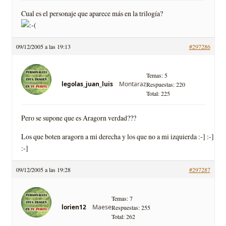
Cual es el personaje que aparece más en la trilogí­a?
09/12/2005 a las 19:13
#297286
Temas: 5
Montaraz
legolas_juan_luis
Respuestas: 220
Total: 225
Pero se supone que es Aragorn verdad???
Los que boten aragorn a mi derecha y los que no a mi izquierda :-] :-]
:-]
09/12/2005 a las 19:28
#297287
Temas: 7
Maese
lorien12
Respuestas: 255
Total: 262