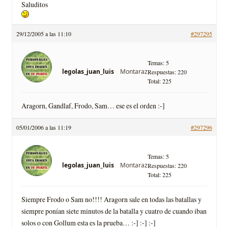
Saluditos
29/12/2005 a las 11:10
#297295
Temas: 5
Montaraz
legolas_juan_luis
Respuestas: 220
Total: 225
Aragorn, Gandlaf, Frodo, Sam… ese es el orden :-]
05/01/2006 a las 11:19
#297296
Temas: 5
Montaraz
legolas_juan_luis
Respuestas: 220
Total: 225
Siempre Frodo o Sam no!!!! Aragorn sale en todas las batallas y
siempre poní­an siete minutos de la batalla y cuatro de cuando iban
solos o con Gollum esta es la prueba… :-] :-] :-]