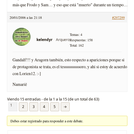
más que Frodo y Sam… y eso que está "muerto" durante un tiempo…
20/01/2006 a las 21:18
#297299
Temas: 4
Arquero
kelendyr
Respuestas: 158
Total: 162
Gandalf!!! y Aragorn también, esto respecto a apariciones porque si
de protagonista se trata, es el tesssssssssssoro, y ahi si estoy de acuerdo
con Lorien12. :-]
Namarië
Viendo 15 entradas - de la 1 a la 15 (de un total de 63)
1
2
3
4
5
→
Debes estar registrado para responder a este debate.